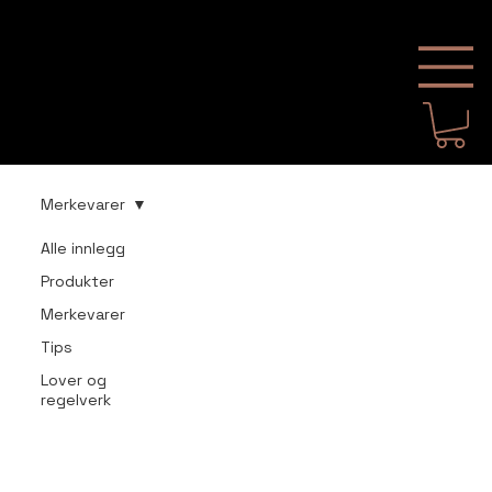
FUMEA
FUMEA
H E A D S H O P
H E A D S H O P
Merkevarer
Alle innlegg
Produkter
Merkevarer
Tips
Lover og
regelverk