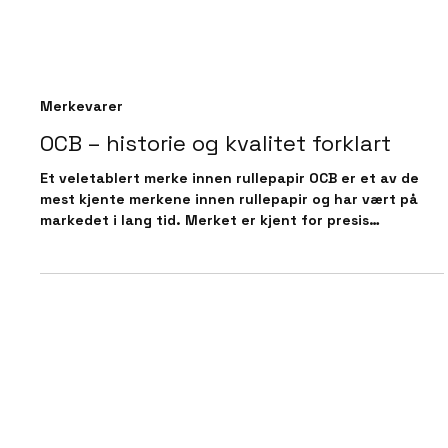
Merkevarer
OCB – historie og kvalitet forklart
Et veletablert merke innen rullepapir OCB er et av de
mest kjente merkene innen rullepapir og har vært på
markedet i lang tid. Merket er kjent for presis
produksjon, jevn kvalitet og et bredt utvalg som passer
ulike preferanser. Historien bak OCB OCB har røtter i
europeisk papirproduksjon og har gjennom årene
bygget opp et solid rykte. Merket har fokusert på
videreutvikling av papirproduksjon, med mål om å levere
stabile og pålitelige produkter. Denne lange erfaringen
er en v