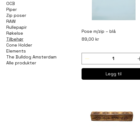
OCB
Piper
Zip poser
RAW
Rullepapir
Pose m/zip – blå
Røkelse
Pris
89,00 kr
Tilbehør
Cone Holder
Elements
The Bulldog Amsterdam
Alle produkter
Legg til