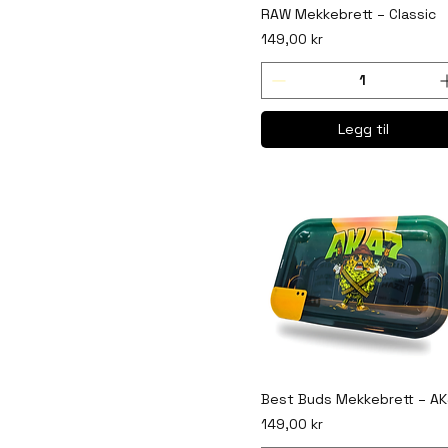
RAW Mekkebrett – Classic
Pris
149,00 kr
Legg til
Best Buds Mekkebrett – A
Pris
149,00 kr