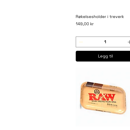
Røkelsesholder i treverk
Pris
149,00 kr
Legg til