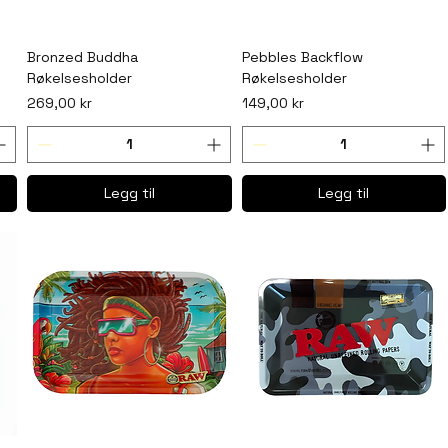
Bronzed Buddha
Pebbles Backflow
Røkelsesholder
Røkelsesholder
Pris
Pris
269,00 kr
149,00 kr
Legg til
Legg til