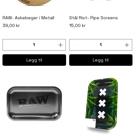
RAW- Askebeger i Metall
Stål Rist- Pipe Screens
Pris
Pris
39,00 kr
15,00 kr
Legg til
Legg til