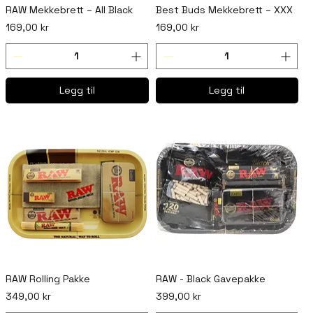
RAW Mekkebrett – All Black
Best Buds Mekkebrett – XXX
Pris
Pris
169,00 kr
169,00 kr
Legg til
Legg til
RAW Rolling Pakke
RAW - Black Gavepakke
Pris
Pris
349,00 kr
399,00 kr