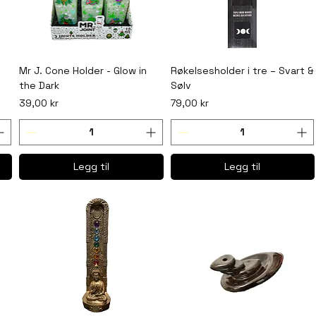
Mr J. Cone Holder - Glow in
Røkelsesholder i tre – Svart &
the Dark
Sølv
Pris
Pris
39,00 kr
79,00 kr
Legg til
Legg til