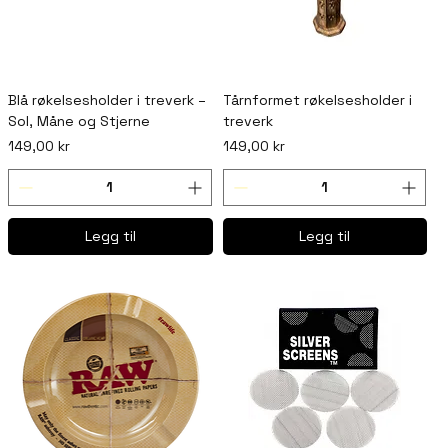
Blå røkelsesholder i treverk –
Tårnformet røkelsesholder i
Sol, Måne og Stjerne
treverk
Pris
Pris
149,00 kr
149,00 kr
Legg til
Legg til