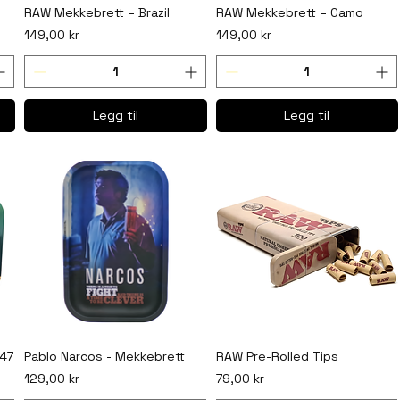
RAW Mekkebrett – Brazil
RAW Mekkebrett – Camo
Pris
Pris
149,00 kr
149,00 kr
Legg til
Legg til
K47
Pablo Narcos - Mekkebrett
RAW Pre-Rolled Tips
Pris
Pris
129,00 kr
79,00 kr