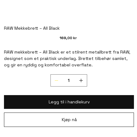
RAW Mekkebrett – All Black
Pris
169,00 kr
RAW mekkebrett – All Black er et stilrent metallbrett fra RAW,
designet som et praktisk underlag. Brettet tilbehør samlet,
og gir en ryddig og komfortabel overflate.
Legg til i handlekurv
Kjøp nå