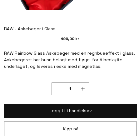
RAW - Askebeger i Glass
Pris
499,00 kr
RAW Rainbow Glass Askebeger med en regnbueeffekt i glass.
Askebegeret har bunn belagt med fløyel for å beskytte
underlaget, og leveres i eske med magnetlås.
Legg til i handlekurv
Kjøp nå